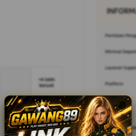
INFORM
Penilaian Pen
Minimal Deposi
Layanan Suppo
+4 lebih
Platform
banyak
BONUS NEW M