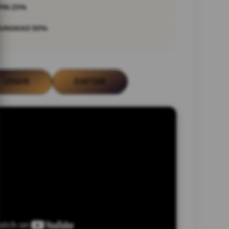
PIN 25%
RUNGKAD 50%
LOGIN
DAFTAR