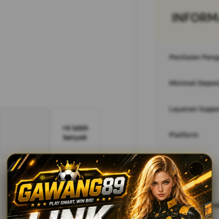
INFORM
Penilaian Pen
Minimal Deposi
Layanan Suppo
+4 lebih
Platform
banyak
BONUS NEW M