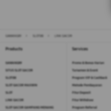
Layer Popup Close
GAWANG89
>
SLOT88
>
LINK GACOR
Footer Navigation
Products
Services
GAWANG89
Promo & Bonus Harian
SITUS SLOT GACOR
Turnamen & Event
SLOT88
Program VIP & Cashback
SLOT GACOR MAXWIN
Metode Pembayaran
SLOT
Fitur Deposit
LINK GACOR
Fitur Withdraw
SLOT GACOR GAMPANG MENANG
Program Referral