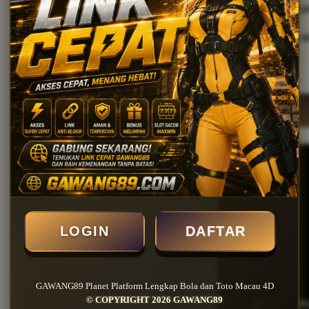
BONUS FREES
BONUS ANTI 
LOGIN
DAFTAR
GAWANG89 Planet Platform Lengkap Bola dan Toto Macau 4D
© COPYRIGHT 2026 GAWANG89