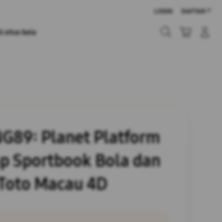
LOGIN
DAFTAR
Cari
Troli
Login/Sign-Up
S situs bola
Cari
89: Planet Platform
p Sportbook Bola dan
Toto Macau 4D