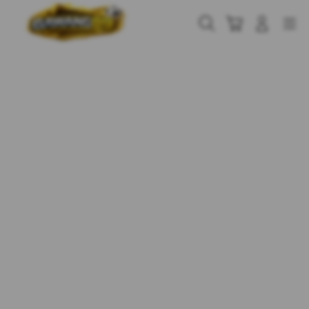
Skip
to
Cari
Troli
Login
Navigation
content