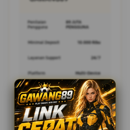
Penilaian
89 JUTA
Pengguna
PENGGUNA
Minimal Deposit
10.000 Ribu
Layanan Support
24/7
Platform
Multi-Device
PROMO EPIK
BONUS NEW MEMBER 100%
BONUS FREESPIN 25%