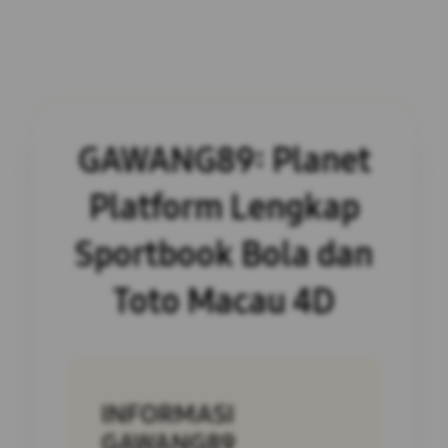
GAWANG89: Planet
Platform Lengkap
Sportbook Bola dan
Toto Macau 4D
INFORMASI
GAWANG89