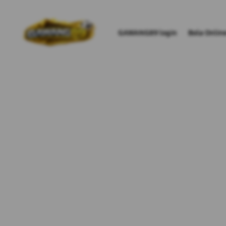
Skip
to
content
GAWANG89 login
Bola Onlin