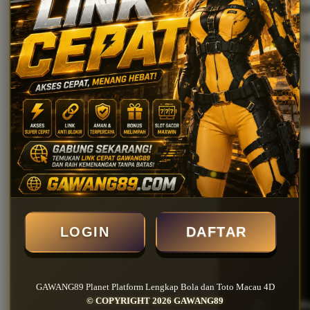
BONUS FREES
BONUS ANTI 
LOGIN
DAFTAR
GAWANG89 Planet Platform Lengkap Bola dan Toto Macau 4D
© COPYRIGHT 2026 GAWANG89