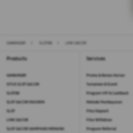
Layer Popup Close
GAWANG89
>
SLOT88
>
LINK GACOR
Footer Navigation
Products
Services
GAWANG89
Promo & Bonus Harian
SITUS SLOT GACOR
Turnamen & Event
SLOT88
Program VIP & Cashback
SLOT GACOR MAXWIN
Metode Pembayaran
SLOT
Fitur Deposit
LINK GACOR
Fitur Withdraw
SLOT GACOR GAMPANG MENANG
Program Referral