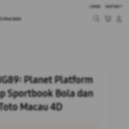
LOGIN
DAFTAR
Cari
Troli
Login/Sign-Up
S situs bola
Cari
89: Planet Platform
p Sportbook Bola dan
Toto Macau 4D