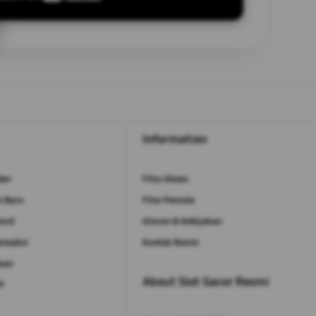
Information
ber
Fitur Akses
n Baru
Fitur Pemula
ord
Aturan & Kebijakan
ansaksi
Kontak Resmi
kasi
About Slot Gacor Resmi
P