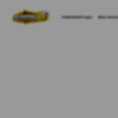
Skip
to
content
GAWANG89 login
Bola Onlin