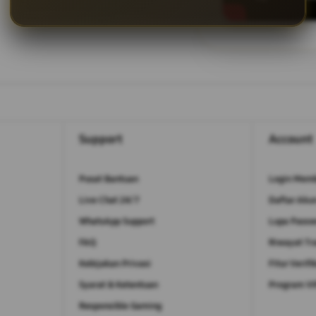
Support
Account
Pusat Bantuan
Login Mem
Live Chat 24/7
Daftar Aku
WhatsApp Support
Lupa Passw
FAQ
Riwayat Tr
Kebijakan Privasi
Fitur Verifi
Syarat & Ketentuan
Program VI
Responsible Gaming