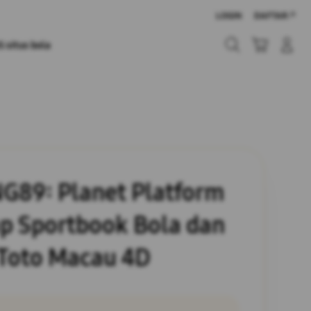
LOGIN
DAFTAR
Cari
Troli
Login/Sign-Up
S situs bola
Cari
89: Planet Platform
p Sportbook Bola dan
Toto Macau 4D