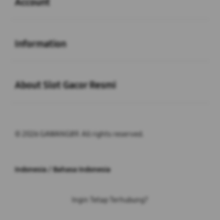
Account
Buka
Information
Buka
About Slot Gacor Resmi
© 2026 GAWANG89. All rights reserved.
Indonesia / Bahasa Indonesia
Ingin Tetap Terhubung?