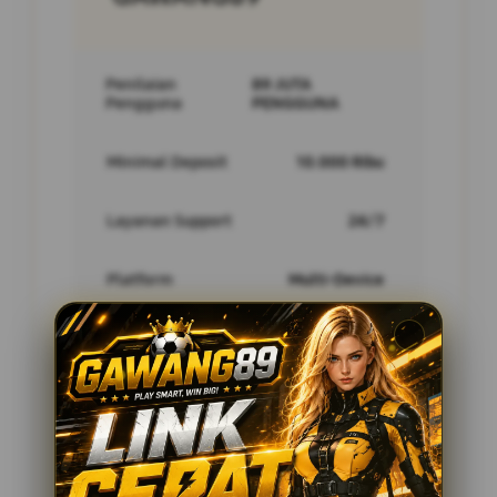
Penilaian
89 JUTA
Pengguna
PENGGUNA
Minimal Deposit
10.000 Ribu
Layanan Support
24/7
Platform
Multi-Device
PROMO EPIK
BONUS NEW MEMBER 100%
BONUS FREESPIN 25%