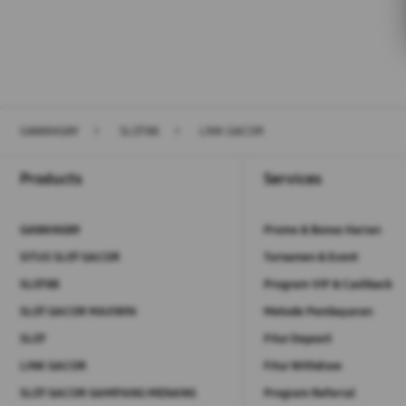
Layer Popup Close
GAWANG89
>
SLOT88
>
LINK GACOR
Footer Navigation
Products
Services
GAWANG89
Promo & Bonus Harian
SITUS SLOT GACOR
Turnamen & Event
SLOT88
Program VIP & Cashback
SLOT GACOR MAXWIN
Metode Pembayaran
SLOT
Fitur Deposit
LINK GACOR
Fitur Withdraw
SLOT GACOR GAMPANG MENANG
Program Referral