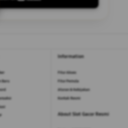
Information
ber
Fitur Akses
n Baru
Fitur Pemula
ord
Aturan & Kebijakan
ansaksi
Kontak Resmi
kasi
About Slot Gacor Resmi
P