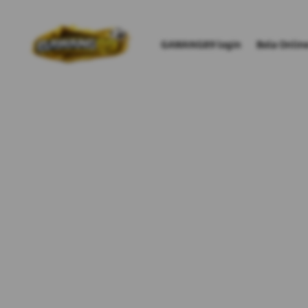
Skip
to
content
GAWANG89 login
Bola Onlin