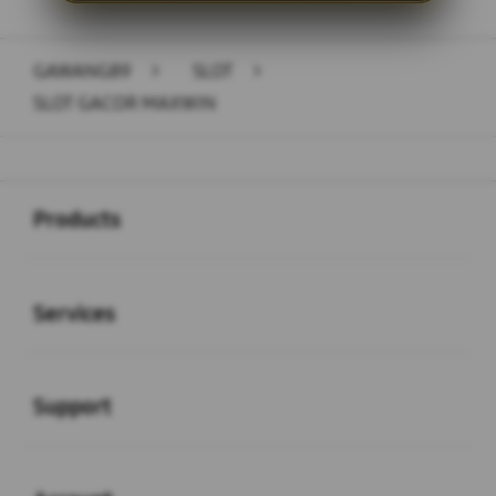
Layer Popup Close
GAWANG89
>
SLOT
>
SLOT GACOR MAXWIN
Buka
Footer Navigation
Products
Buka
Services
Buka
Support
Buka