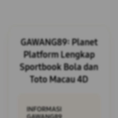
GAWANG89: Planet
Platform Lengkap
Sportbook Bola dan
Toto Macau 4D
INFORMASI
GAWANG89