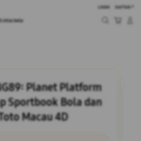
LOGIN
DAFTAR
Cari
Troli
Login/Sign-Up
S situs bola
Cari
89: Planet Platform
p Sportbook Bola dan
Toto Macau 4D