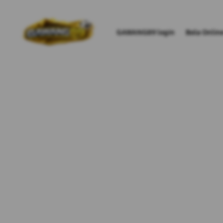
Skip
to
content
GAWANG89 login
Bola Onlin