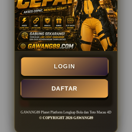
BONUS ANTI RUNGKAD 50%
LOGIN
DAFTAR
LOGIN
DAFTAR
GAWANG89 Planet Platform Lengkap Bola dan Toto Macau 4D
© COPYRIGHT 2026 GAWANG89