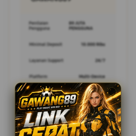
Penilaian
89 JUTA
Pengguna
PENGGUNA
Minimal Deposit
10.000 Ribu
Layanan Support
24/7
Platform
Multi-Device
PROMO EPIK
BONUS NEW MEMBER 100%
BONUS FREESPIN 25%