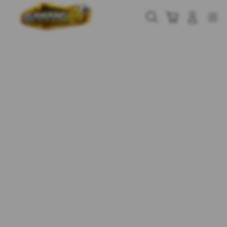
Skip
to
Cari
Troli
Login
Navigation
content