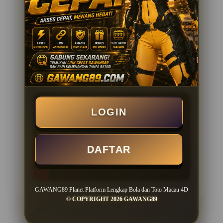
BONUS ANTI RUNGKAD 50%
LOGIN
DAFTAR
LOGIN
DAFTAR
GAWANG89 Planet Platform Lengkap Bola dan Toto Macau 4D
© COPYRIGHT 2026 GAWANG89