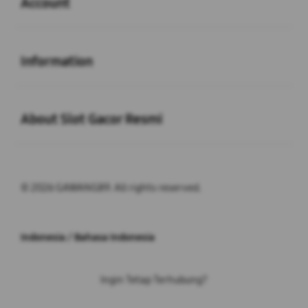
Account
Buka
Information
Buka
About Slot Gacor Resmi
© 2026 GAWANG89. All rights reserved.
Indonesia / Bahasa Indonesia
Ingin Tetap Terhubung?