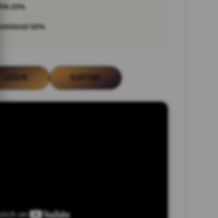
PIN 25%
RUNGKAD 50%
LOGIN
DAFTAR