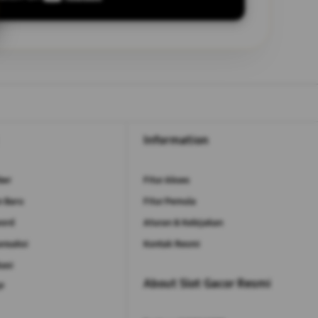
Information
ber
Fitur Akses
n Baru
Fitur Pemula
ord
Aturan & Kebijakan
ansaksi
Kontak Resmi
kasi
About Slot Gacor Resmi
P