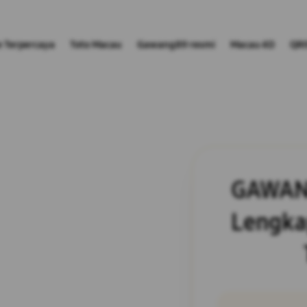
e Terpercaya
Toto Macau
Gawang89 resmi
Macau 4D
QRI
GAWANG
Lengka