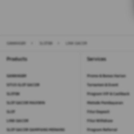
Layer Popup Close
GAWANG89
>
SLOT88
>
LINK GACOR
Footer Navigation
Products
Services
GAWANG89
Promo & Bonus Harian
SITUS SLOT GACOR
Turnamen & Event
SLOT88
Program VIP & Cashback
SLOT GACOR MAXWIN
Metode Pembayaran
SLOT
Fitur Deposit
LINK GACOR
Fitur Withdraw
SLOT GACOR GAMPANG MENANG
Program Referral