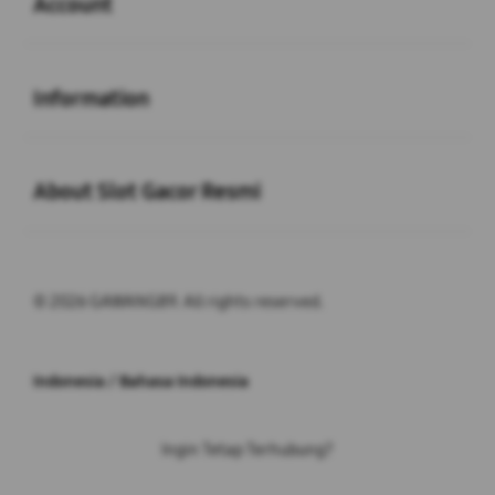
Account
Buka
Information
Buka
About Slot Gacor Resmi
© 2026 GAWANG89. All rights reserved.
Indonesia / Bahasa Indonesia
Ingin Tetap Terhubung?