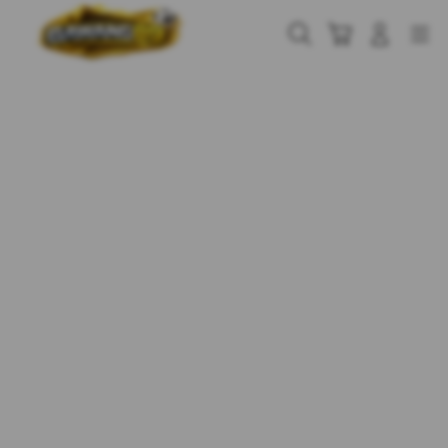
Skip
to
Cari
Troli
Login
Navigation
content